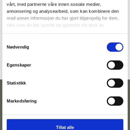
vårt, med partnerne våre innen sosiale medier,
annonsering og analysearbeid, som kan kombinere den
med annen informasjon du har gjort tilgjengelig for dem,
eller som de har samlet inn gjennom din bruk av
tjenestene deres.
Samtykkevalg
Nødvendig
Egenskaper
Statistikk
Markedsføring
Kontakt
Følg
Adresse
Betingelser
oss
Telefonnummer:
Hovedgata
Personvernserklæring
Tillat alle
973
35