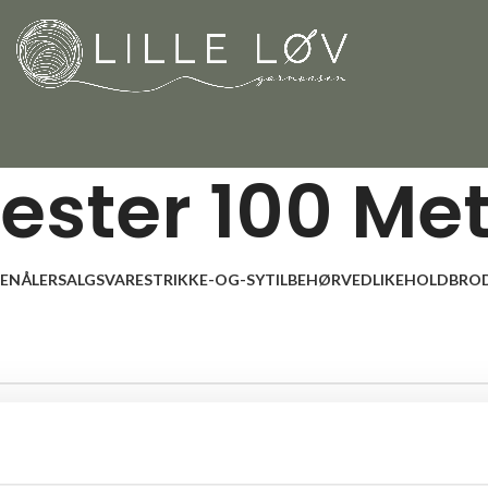
ester 100 Me
LENÅLER
SALGSVARE
STRIKKE-OG-SYTILBEHØR
VEDLIKEHOLD
BROD