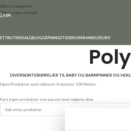
Skip to navigation
Skip to main content
SØK
ETTBUTIKK
SALG
BLOGG
ÅPNINGSTIDER
HJEM
HANDLEKURV
Poly
DIVERSE
INTERIØR
KLÆR TIL BABY OG BARN
PINNER OG HEK
Hjem
Produkter med stikkord «Polyester 100 Meter»
Fant ingen produkter som passet med valgene dine.