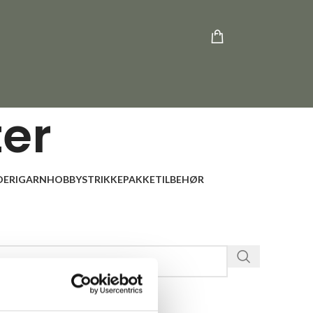
ter
ERI
GARN
HOBBY
STRIKKEPAKKE
TILBEHØR