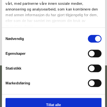
vårt, med partnerne våre innen sosiale medier,
annonsering og analysearbeid, som kan kombinere den
med annen informasjon du har gjort tilgjengelig for dem,
eller som de har samlet inn gjennom din bruk av
tjenestene deres.
Samtykkevalg
Nødvendig
Egenskaper
Statistikk
Markedsføring
Kontakt
Følg
Adresse
Betingelser
oss
Telefonnummer:
Hovedgata
Personvernserklæring
Tillat alle
973
35