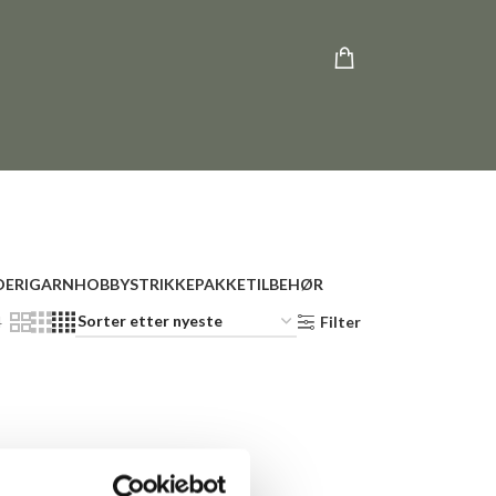
ERI
GARN
HOBBY
STRIKKEPAKKE
TILBEHØR
4
Filter