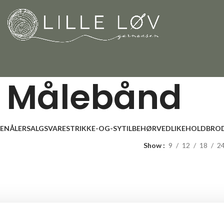
Målebånd
LENÅLER
SALGSVARE
STRIKKE-OG-SYTILBEHØR
VEDLIKEHOLD
BROD
Show
9
12
18
2