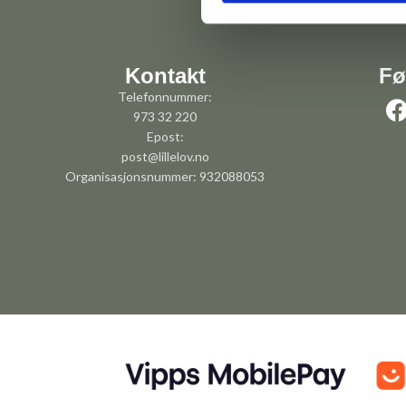
Kontakt
Fø
Telefonnummer:
973 32 220
Epost:
post@lillelov.no
Organisasjonsnummer: 932088053