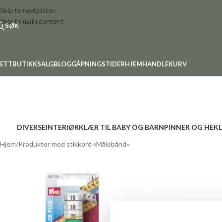
Skip to navigation
Skip to main content
SØK
ETTBUTIKK
SALG
BLOGG
ÅPNINGSTIDER
HJEM
HANDLEKURV
DIVERSE
INTERIØR
KLÆR TIL BABY OG BARN
PINNER OG HEK
Hjem
Produkter med stikkord «Målebånd»