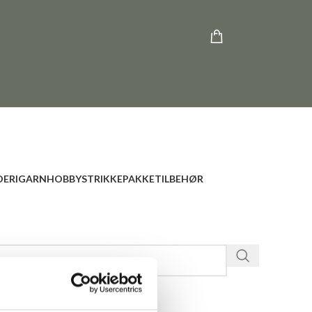
ERI
GARN
HOBBY
STRIKKEPAKKE
TILBEHØR