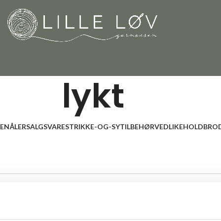
lykt
LENÅLER
SALGSVARE
STRIKKE-OG-SYTILBEHØR
VEDLIKEHOLD
BROD