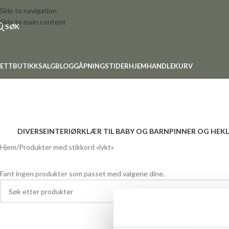
Skip to navigation
Skip to main content
SØK
ETTBUTIKK
SALG
BLOGG
ÅPNINGSTIDER
HJEM
HANDLEKURV
DIVERSE
INTERIØR
KLÆR TIL BABY OG BARN
PINNER OG HEK
Hjem
Produkter med stikkord «lykt»
Fant ingen produkter som passet med valgene dine.