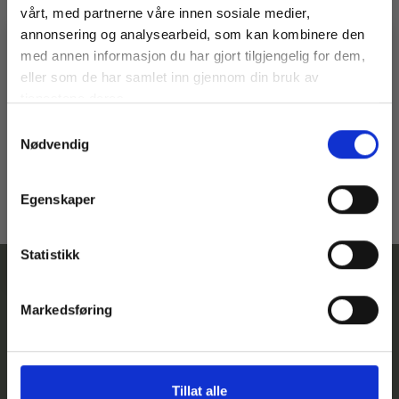
vårt, med partnerne våre innen sosiale medier,
annonsering og analysearbeid, som kan kombinere den
med annen informasjon du har gjort tilgjengelig for dem,
Vil du ha
eller som de har samlet inn gjennom din bruk av
10% rabatt
tjenestene deres.
Samtykkevalg
Ja? Legg igjen eposten din her:
Nødvendig
Email
Få 10% Rabatt
Egenskaper
Nei, takk
* Gjelder ikke produkter på tilbud
Statistikk
Markedsføring
Kontakt
Følg
Adresse
Betingelser
oss
Telefonnummer:
Hovedgata
Personvernserklæring
Tillat alle
973
35