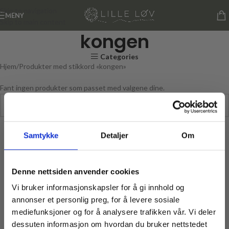
Skip to navigation
MENY
Skip to main content
kongen
Categories
Hjem
Produkter med stikkord «kongen»
Fant ingen produkter som passet med valgene dine.
Samtykke
Detaljer
Om
Denne nettsiden anvender cookies
Vi bruker informasjonskapsler for å gi innhold og
annonser et personlig preg, for å levere sosiale
mediefunksjoner og for å analysere trafikken vår. Vi deler
dessuten informasjon om hvordan du bruker nettstedet