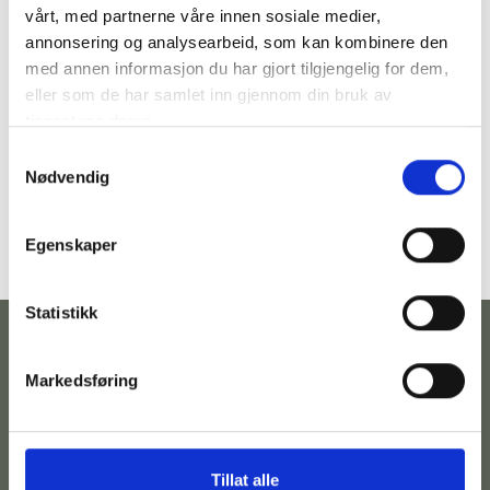
vårt, med partnerne våre innen sosiale medier,
annonsering og analysearbeid, som kan kombinere den
med annen informasjon du har gjort tilgjengelig for dem,
eller som de har samlet inn gjennom din bruk av
tjenestene deres.
Samtykkevalg
Nødvendig
Egenskaper
Statistikk
Markedsføring
Kontakt
Følg
Adresse
Betingelser
oss
Telefonnummer:
Hovedgata
Personvernserklæring
Tillat alle
973
35