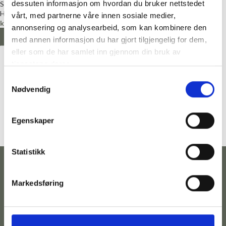
dessuten informasjon om hvordan du bruker nettstedet
Satengbånd
Hjelmtvedt
vårt, med partnerne våre innen sosiale medier,
kr
12,00
annonsering og analysearbeid, som kan kombinere den
LEGG I HANDLEKURV
med annen informasjon du har gjort tilgjengelig for dem,
eller som de har samlet inn gjennom din bruk av
tjenestene deres.
Samtykkevalg
Nødvendig
Egenskaper
Statistikk
Markedsføring
Kontakt
Følg
Adresse
Betingelser
oss
Telefonnummer:
Hovedgata