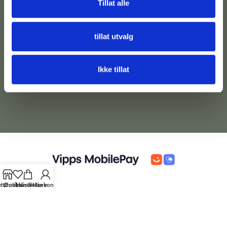
Personvernserklæring
Tillat alle
973
35
32
4900
Kontakt
220
Tvedestrand
Om
tillat utvalg
Epost:
post@lillelov.no
oss
Organisasjonsnummer:
Nyhetsbrev
Ikke tillat
932088053
ttbutikk
Ønskeliste
Handlekurv
Min konto