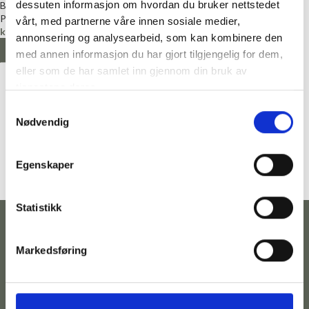
dessuten informasjon om hvordan du bruker nettstedet
Broderipakke
Broderipakke
Permin
Permin
vårt, med partnerne våre innen sosiale medier,
kr
249,00
kr
249,00
annonsering og analysearbeid, som kan kombinere den
LEGG I HANDLEKURV
LEGG I HANDLEKURV
med annen informasjon du har gjort tilgjengelig for dem,
eller som de har samlet inn gjennom din bruk av
tjenestene deres.
Samtykkevalg
Nødvendig
Egenskaper
Statistikk
Markedsføring
Kontakt
Følg
Adresse
Betingelser
oss
Telefonnummer:
Hovedgata