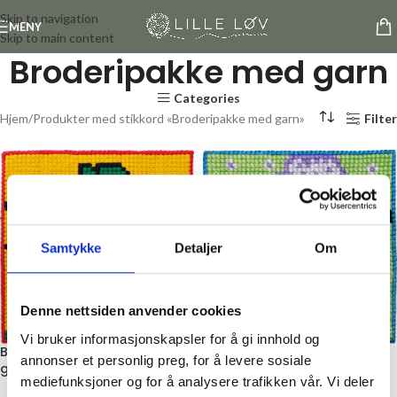
Skip to navigation
MENY
Skip to main content
Broderipakke med garn
Categories
Hjem
Produkter med stikkord «Broderipakke med garn»
Filter
Samtykke
Detaljer
Om
Denne nettsiden anvender cookies
Vi bruker informasjonskapsler for å gi innhold og
Barnebroderi, Påtegnet med
Kits For Kids – Broderipakke
annonser et personlig preg, for å levere sosiale
garn, Dinosaur
for barn – Sau
mediefunksjoner og for å analysere trafikken vår. Vi deler