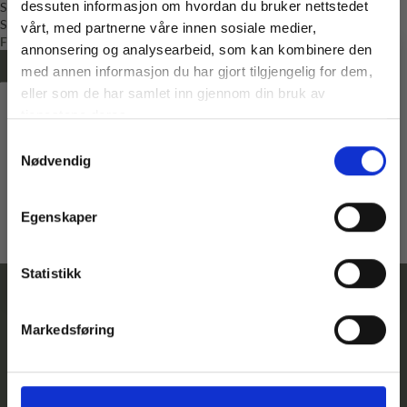
dessuten informasjon om hvordan du bruker nettstedet
Strikkepakke
,
Voksen
Voksen
Sandnes Garn
Sandnes Garn
vårt, med partnerne våre innen sosiale medier,
Fra
kr
764,00
Fra
kr
764,00
annonsering og analysearbeid, som kan kombinere den
LES MER
LES MER
med annen informasjon du har gjort tilgjengelig for dem,
Vil du ha
eller som de har samlet inn gjennom din bruk av
10% rabatt
tjenestene deres.
Samtykkevalg
Ja? Legg igjen eposten din her:
Nødvendig
Email
Få 10% Rabatt
Egenskaper
Nei, takk
* Gjelder ikke produkter på tilbud
Statistikk
Markedsføring
Kontakt
Følg
Adresse
Betingelser
oss
Telefonnummer:
Hovedgata