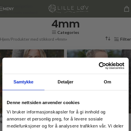
Skip to navigation
MENY
Skip to main content
4mm
Categories
Hjem
Produkter med stikkord «4mm»
Filter
Samtykke
Detaljer
Om
Denne nettsiden anvender cookies
Vi bruker informasjonskapsler for å gi innhold og
Ånundgenser dame,
Ånundgenser, Dame
annonser et personlig preg, for å levere sosiale
strikkepakke 3 farger
strikkepakke, 2 farger
mediefunksjoner og for å analysere trafikken vår. Vi deler