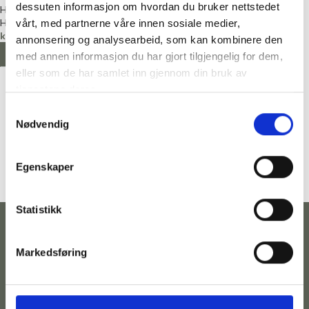
dessuten informasjon om hvordan du bruker nettstedet
Hillesvåg
Hillesvåg
vårt, med partnerne våre innen sosiale medier,
kr
140,00
annonsering og analysearbeid, som kan kombinere den
VELG ALTERNATIV
med annen informasjon du har gjort tilgjengelig for dem,
eller som de har samlet inn gjennom din bruk av
tjenestene deres.
Samtykkevalg
Nødvendig
Egenskaper
Statistikk
Markedsføring
Kontakt
Følg
Adresse
Betingelser
oss
Telefonnummer:
Hovedgata