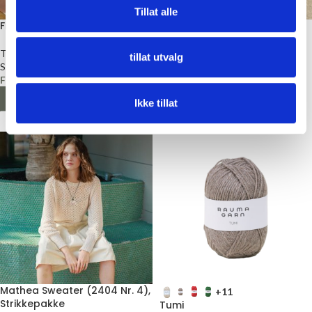
Tillat alle
Fleur Scrunchie, Strikkepakke
PetiteKnit Weekend Lue,
Strikkepakke
Tilbehør
tillat utvalg
Sandnes Garn
Baby
,
Barn
,
Tilbehør
,
Voksen
Fra
kr
145,00
Sandnes Garn
Fra
kr
220,00
LES MER
Ikke tillat
LES MER
Mathea Sweater (2404 Nr. 4),
+11
Strikkepakke
Tumi