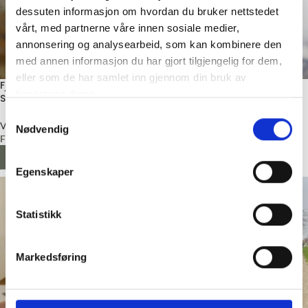
dessuten informasjon om hvordan du bruker nettstedet
vårt, med partnerne våre innen sosiale medier,
annonsering og analysearbeid, som kan kombinere den
med annen informasjon du har gjort tilgjengelig for dem,
eller som de har samlet inn gjennom din bruk av
Fjellgenser, Dame,
Fjellgenser, Herre,
tjenestene deres.
Strikkepakke
Strikkepakke
Samtykkevalg
Voksen
Voksen
Nødvendig
Fra
kr
615,00
Fra
kr
875,00
LES MER
LES MER
Egenskaper
Statistikk
Markedsføring