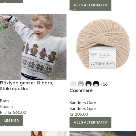
VELG ALTERNATIV
Flåklypa genser til barn,
+16
Strikkepakke
Cashmere
Barn
Sandnes Garn
Rauma
Sandnes Garn
Fra
kr
560,00
kr
205,00
LES MER
VELG ALTERNATIV