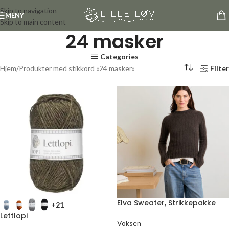
Skip to navigation
MENY
Skip to main content
24 masker
Categories
Hjem
Produkter med stikkord «24 masker»
Filter
Elva Sweater, Strikkepakke
+21
Lettlopi
Voksen