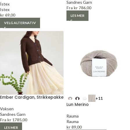
Sandnes Garn
Ístex
Fra
kr
786,00
Istex
kr
69,00
LES MER
VELG ALTERNATIV
Ember Cardigan, Strikkepakke
+11
Lun Merino
Voksen
Sandnes Garn
Rauma
Fra
kr
1785,00
Rauma
kr
89,00
LES MER