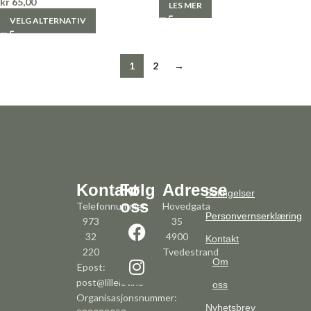
kr
65,00
LES MER
VELG ALTERNATIV
1
2
→
Kontakt
Følg
Adresse
Betingelser
oss
Telefonnummer:
Hovedgata
Personvernserklæring
973
35
32
4900
Kontakt
220
Tvedestrand
Om
Epost:
post@lillelov.no
oss
Organisasjonsnummer:
Nyhetsbrev