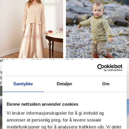
Hilda Sweater, Strikkepakke
Fjellgenser, Barn og Baby,
Strikkepakke
Voksen
Sandnes Garn
Baby
,
Barn
Fra
kr
776,00
Fra
kr
290,00
Samtykke
Detaljer
Om
LES MER
LES MER
Denne nettsiden anvender cookies
Vi bruker informasjonskapsler for å gi innhold og
annonser et personlig preg, for å levere sosiale
mediefunksjoner og for å analysere trafikken vår. Vi deler