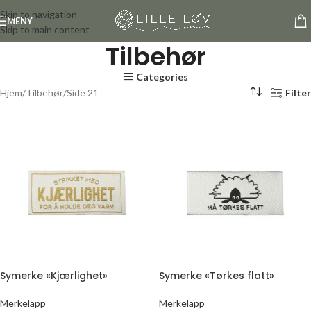
Skip to navigation
MENY
Skip to main content
Tilbehør
Categories
Hjem
Tilbehør
Side 21
Filter
Symerke «Kjærlighet»
Symerke «Tørkes flatt»
Merkelapp
Merkelapp