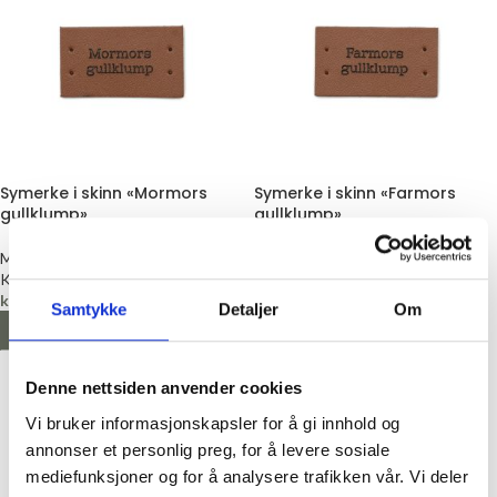
Symerke i skinn «Mormors
Symerke i skinn «Farmors
gullklump»
gullklump»
Merkelapp
Merkelapp
Kort & Godt
Kort & Godt
kr
36,00
kr
36,00
Samtykke
Detaljer
Om
LEGG I HANDLEKURV
LEGG I HANDLEKURV
Denne nettsiden anvender cookies
Vi bruker informasjonskapsler for å gi innhold og
annonser et personlig preg, for å levere sosiale
mediefunksjoner og for å analysere trafikken vår. Vi deler