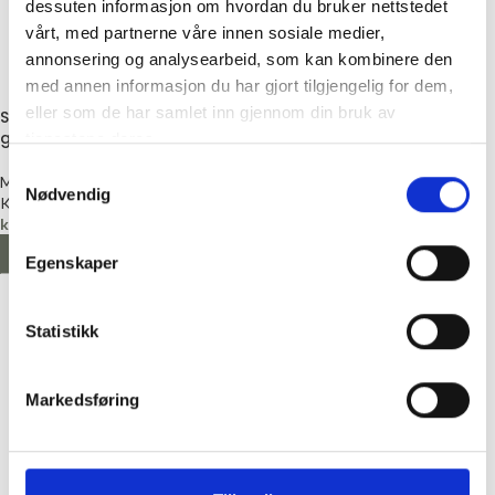
dessuten informasjon om hvordan du bruker nettstedet
vårt, med partnerne våre innen sosiale medier,
annonsering og analysearbeid, som kan kombinere den
med annen informasjon du har gjort tilgjengelig for dem,
eller som de har samlet inn gjennom din bruk av
Symerke i skinn «Bestemors
Skinnlapp «Håndlaget»
gullklump»
tjenestene deres.
Merkelapp
Samtykkevalg
Merkelapp
Kort & Godt
Nødvendig
Kort & Godt
kr
36,00
kr
36,00
LEGG I HANDLEKURV
LEGG I HANDLEKURV
Egenskaper
Statistikk
Markedsføring