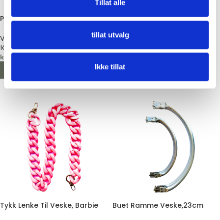
Tillat alle
Perlehåndtak, Krem
Nydelige Perlehåndtak –
Beige
tillat utvalg
Vesketilbehør
Kort & Godt
Vesketilbehør
kr
299,00
Strikkefeber
kr
299,00
Ikke tillat
LEGG I HANDLEKURV
LEGG I HANDLEKURV
Tykk Lenke Til Veske, Barbie
Buet Ramme Veske,23cm