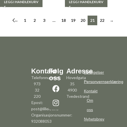
LEGG I HANDLEKURV
LEGG I HANDLEKURV
←
1
2
3
…
18
19
20
21
22
→
Kontakt
Følg
Adresse
Betingelser
oss
Telefonnummer:
Hovedgata
Personvernserklæring
973
35
32
4900
Kontakt
220
Tvedestrand
Om
Epost:
post@lillelov.no
oss
Organisasjonsnummer:
Nyhetsbrev
932088053