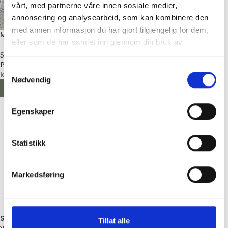
vårt, med partnerne våre innen sosiale medier,
annonsering og analysearbeid, som kan kombinere den
med annen informasjon du har gjort tilgjengelig for dem,
Magnet til nål på broderi
Sytråd 100m, Polyester
eller som de har samlet inn gjennom din bruk av
tjenestene deres.
Syutstyr
Sytråd
Permin
Gütermann
Samtykkevalg
kr
49,00
kr
40,00
Nødvendig
LEGG I HANDLEKURV
VELG ALTERNATIV
Egenskaper
Statistikk
Markedsføring
Sytråd polyester 30m, 33
Sytråd, Ekstra Sterk Tråd, 100
Tillat alle