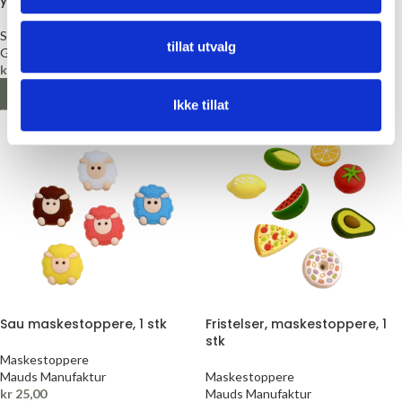
yds/vgs, knappehullstråd
m
Sytråd
Sytråd
tillat utvalg
Gütermann
Gütermann
kr
40,00
kr
70,00
VELG ALTERNATIV
VELG ALTERNATIV
Ikke tillat
Sau maskestoppere, 1 stk
Fristelser, maskestoppere, 1
stk
Maskestoppere
Mauds Manufaktur
Maskestoppere
kr
25,00
Mauds Manufaktur