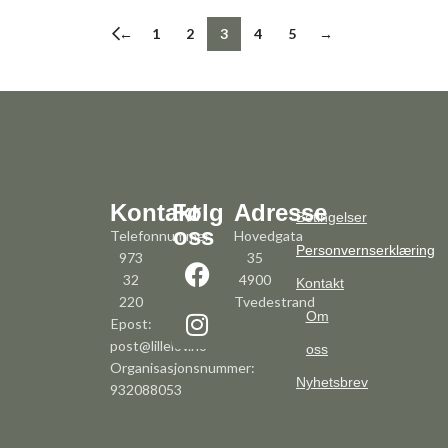
←
1
2
3
4
5
→
Kontakt
Følg
Adresse
Betingelser
oss
Telefonnummer:
Hovedgata
Personvernserklæring
973
35
32
4900
Kontakt
220
Tvedestrand
Om
Epost:
post@lillelov.no
oss
Organisasjonsnummer:
Nyhetsbrev
932088053