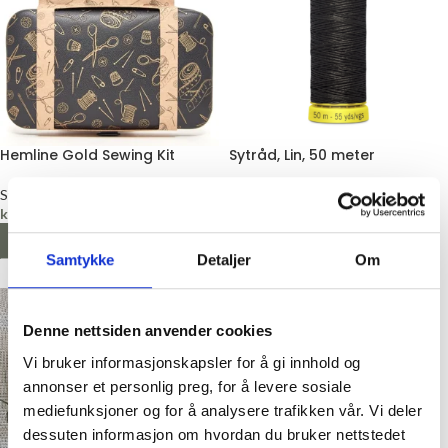
Hemline Gold Sewing Kit
Sytråd, Lin, 50 meter
Syutstyr
Sytråd
kr
125,00
Gütermann
kr
45,00
LEGG I HANDLEKURV
Samtykke
Detaljer
Om
VELG ALTERNATIV
Denne nettsiden anvender cookies
Vi bruker informasjonskapsler for å gi innhold og
annonser et personlig preg, for å levere sosiale
mediefunksjoner og for å analysere trafikken vår. Vi deler
dessuten informasjon om hvordan du bruker nettstedet