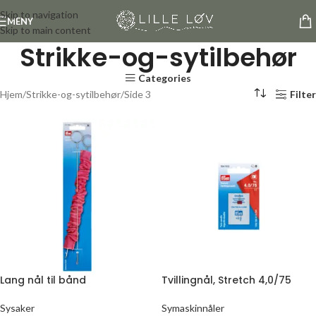
Skip to navigation
MENY
Skip to main content
Strikke-og-sytilbehør
Categories
Hjem
Strikke-og-sytilbehør
Side 3
Filter
Lang nål til bånd
Tvillingnål, Stretch 4,0/75
Sysaker
Symaskinnåler