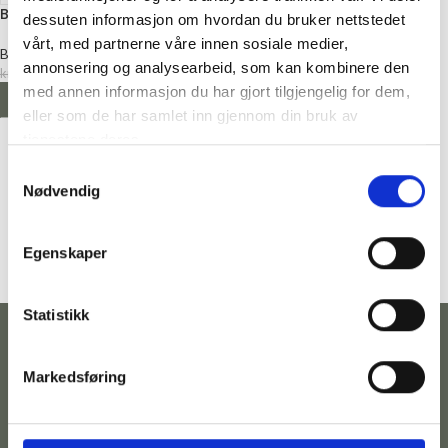
Badeshorts, Mørk blå
dessuten informasjon om hvordan du bruker nettstedet
vårt, med partnerne våre innen sosiale medier,
Badetøy
,
Salgsvare
,
Klær på salg
annonsering og analysearbeid, som kan kombinere den
kr
139,50
kr
279,00
med annen informasjon du har gjort tilgjengelig for dem,
VELG ALTERNATIV
eller som de har samlet inn gjennom din bruk av
tjenestene deres.
Samtykkevalg
Nødvendig
Egenskaper
Statistikk
Markedsføring
Kontakt
Følg
Adresse
Betingelser
Telefonnummer:
Hovedgata