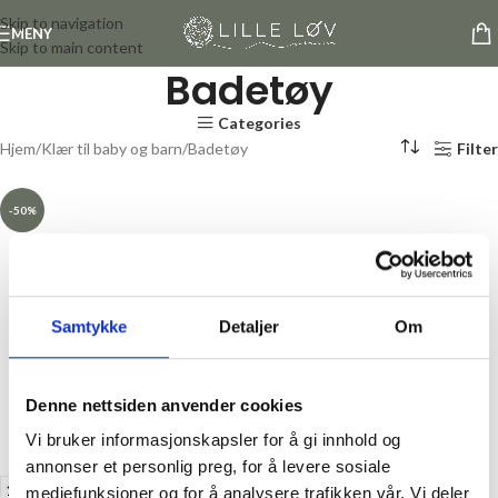
Skip to navigation
MENY
Skip to main content
Badetøy
Categories
Hjem
Klær til baby og barn
Badetøy
Filter
-50%
Samtykke
Detaljer
Om
Denne nettsiden anvender cookies
Vi bruker informasjonskapsler for å gi innhold og
annonser et personlig preg, for å levere sosiale
104
110
92
98
mediefunksjoner og for å analysere trafikken vår. Vi deler