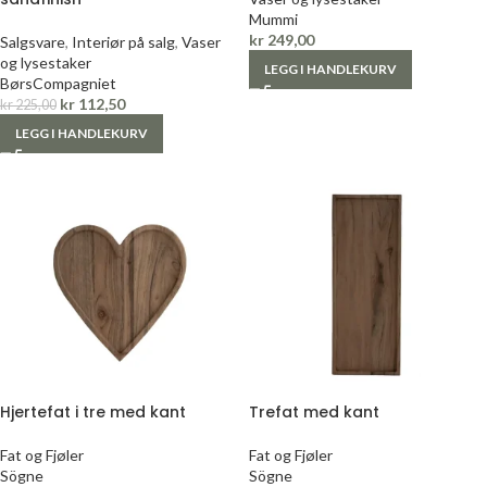
Mummi
kr
249,00
Salgsvare
,
Interiør på salg
,
Vaser
og lysestaker
LEGG I HANDLEKURV
BørsCompagniet
kr
112,50
kr
225,00
LEGG I HANDLEKURV
Hjertefat i tre med kant
Trefat med kant
Fat og Fjøler
Fat og Fjøler
Sögne
Sögne