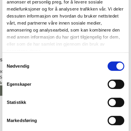
annonser et personlig preg, for å levere sosiale
mediefunksjoner og for å analysere trafikken vår. Vi deler
dessuten informasjon om hvordan du bruker nettstedet
vårt, med partnerne våre innen sosiale medier,
annonsering og analysearbeid, som kan kombinere den
med annen informasjon du har gjort tilgjengelig for dem,
eller som de har samlet inn gjennom din bruk av
tjenestene deres.
Sögne krus – Hygge
Telysholder «Påskekos»
Samtykkevalg
Nødvendig
Kopper
Vaser og lysestaker
Sögne
Sögne
kr
239,00
kr
199,00
Egenskaper
LEGG I HANDLEKURV
LEGG I HANDLEKURV
Statistikk
Markedsføring