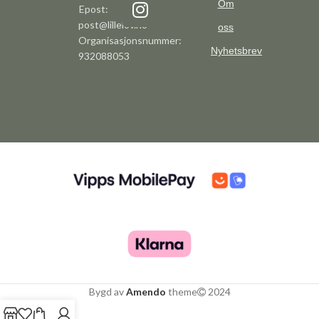
Om
Epost:
post@lillelov.no
oss
Organisasjonsnummer:
Nyhetsbrev
932088053
Bygd av
Amendo
theme
2024