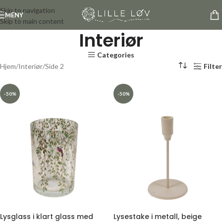
Skip to navigation
MENY
Skip to main content
Interiør
Categories
Hjem
Interiør
Side 2
Filter
-50%
-50%
Lysglass i klart glass med
Lysestake i metall, beige