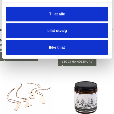
Tillat alle
Blafre Matboks, Oter
Lyslykt LED, God Jul, Sort/sølv
tillat utvalg
9x10cm
Matboks
Blafre
Vaser og lysestaker
Ikke tillat
kr
149,00
BørsCompagniet
kr
159,00
LEGG I HANDLEKURV
LEGG I HANDLEKURV