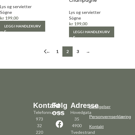
Champagne
Lys og servietter
Sögne
Lys og servietter
kr
199,00
Sögne
kr
199,00
LEGG I HANDLEKURV
LEGG I HANDLEKURV
←
1
2
3
→
Kontakt
Følg
Adresse
Betingelser
oss
Telefonnummer:
Hovedgata
Personvernserklæring
973
35
32
4900
Kontakt
220
Tvedestrand