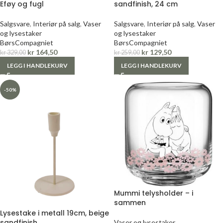
Eføy og fugl
sandfinish, 24 cm
Salgsvare
,
Interiør på salg
,
Vaser
Salgsvare
,
Interiør på salg
,
Vaser
og lysestaker
og lysestaker
BørsCompagniet
BørsCompagniet
kr
164,50
kr
129,50
kr
329,00
kr
259,00
LEGG I HANDLEKURV
LEGG I HANDLEKURV
-50%
Mummi telysholder – i
sammen
Lysestake i metall 19cm, beige
sandfinish
Vaser og lysestaker