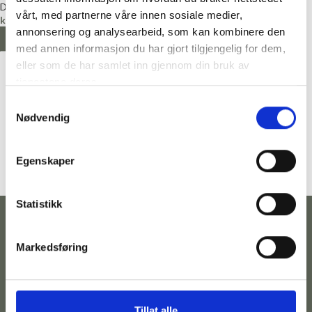
Diverse
vårt, med partnerne våre innen sosiale medier,
kr
1179,00
annonsering og analysearbeid, som kan kombinere den
VELG ALTERNATIV
med annen informasjon du har gjort tilgjengelig for dem,
eller som de har samlet inn gjennom din bruk av
tjenestene deres.
Samtykkevalg
Nødvendig
Egenskaper
Statistikk
Markedsføring
Kontakt
Følg
Adresse
Betingelser
oss
Telefonnummer:
Hovedgata
Personvernserklæring
Tillat alle
973
35